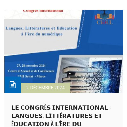
2 DÉCEMBRE 2024
𝗟𝗘 𝗖𝗢𝗡𝗚𝗥È𝗦 𝗜𝗡𝗧𝗘𝗥𝗡𝗔𝗧𝗜𝗢𝗡𝗔𝗟 :
𝗟𝗔𝗡𝗚𝗨𝗘𝗦, 𝗟𝗜𝗧𝗧É𝗥𝗔𝗧𝗨𝗥𝗘𝗦 𝗘𝗧
É𝗗𝗨𝗖𝗔𝗧𝗜𝗢𝗡 À 𝗟’È𝗥𝗘 𝗗𝗨