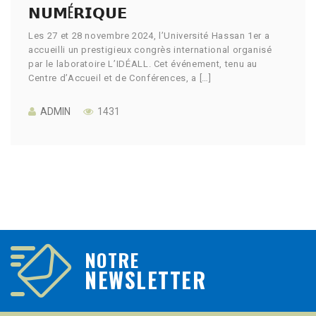
𝗡𝗨𝗠É𝗥𝗜𝗤𝗨𝗘
Les 27 et 28 novembre 2024, l’Université Hassan 1er a
accueilli un prestigieux congrès international organisé
par le laboratoire L’IDÉALL. Cet événement, tenu au
Centre d’Accueil et de Conférences, a […]
ADMIN
1431
NOTRE
NEWSLETTER